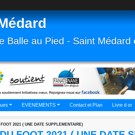
 Médard
e Balle au Pied - Saint Médard 
ques
EVENEMENTS
Contact et Plan
Livre d or
OOT 2021 ( UNE DATE SUPPLEMENTAIRE)
U FOOT 2021 ( UNE DATE 