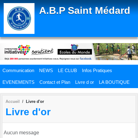
Panneau de gestion des cookies
A.B.P Saint Médard
Communication
NEWS
LE CLUB
Infos Pratiques
EVENEMENTS
Contact et Plan
Livre d or
LA BOUTIQUE
Accueil
Livre d'or
Livre d'or
Aucun message