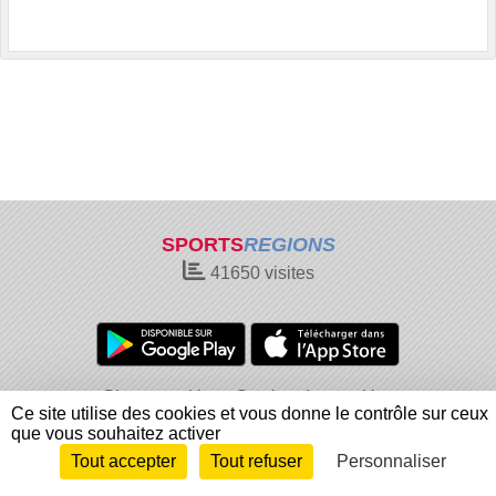
SPORTS
REGIONS
41650
visites
Charte cookies
Gestion des cookies
Ce site utilise des cookies et vous donne le contrôle sur ceux
Informations légales
Signaler un contenu inapproprié
que vous souhaitez activer
Tout accepter
Tout refuser
Personnaliser
Envie de participer ?
Connexion