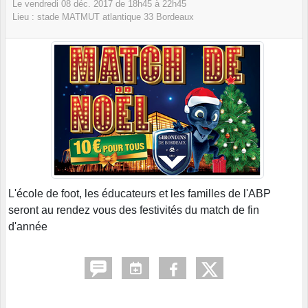
Le
vendredi
08
déc.
2017
de 18h45 à 22h45
Lieu :
stade MATMUT atlantique
33
Bordeaux
L'école de foot, les éducateurs et les familles de l'ABP
seront au rendez vous des festivités du match de fin
d'année