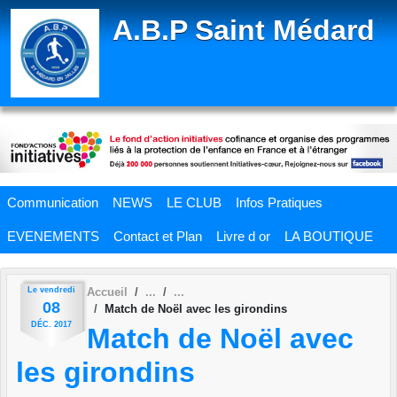
Panneau de gestion des cookies
A.B.P Saint Médard
Communication
NEWS
LE CLUB
Infos Pratiques
EVENEMENTS
Contact et Plan
Livre d or
LA BOUTIQUE
Le
vendredi
Accueil
08
Match de Noël avec les girondins
DÉC.
2017
Match de Noël avec
les girondins